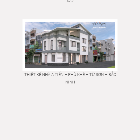
XA?
THIẾT KẾ NHÀ A TIẾN – PHÙ KHÊ – TỪ SƠN – BẮC
NINH