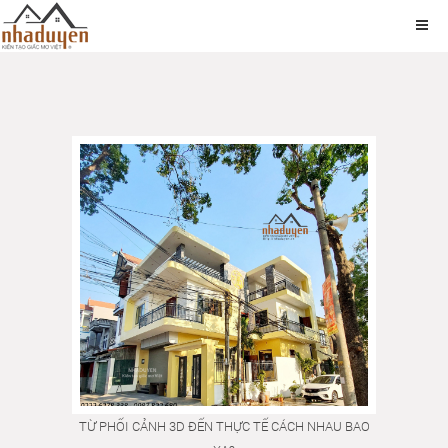
TỪ PHỐI CẢNH 3D ĐẾN THỰC TẾ CÁCH NHAU BAO