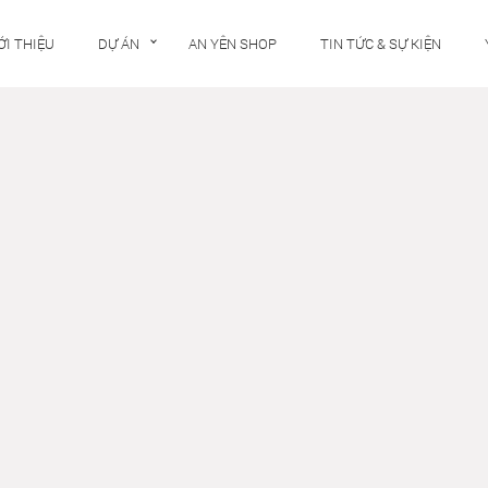
ỚI THIỆU
DỰ ÁN
AN YÊN SHOP
TIN TỨC & SỰ KIỆN